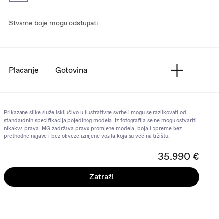
Stvarne boje mogu odstupati
Plaćanje
Gotovina
Prikazane slike služe isključivo u ilustrativne svrhe i mogu se razlikovati od
standardnih specifikacija pojedinog modela. Iz fotografija se ne mogu ostvariti
nikakva prava. MG zadržava pravo promjene modela, boja i opreme bez
prethodne najave i bez obveze izmjene vozila koja su već na tržištu.
35.990 €
Zatraži