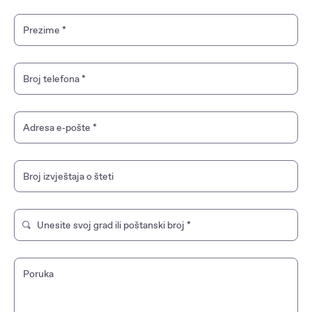
MG HS Hybrid+
Prezime
*
MG ZS Hybrid+
Broj telefona
*
MG3 Hybrid+
MG HS
Adresa e‑pošte
*
MG ZS
Broj izvještaja o šteti
Unesite svoj grad ili poštanski broj
*
Upišite kako biste pretražili trgovinu marke. Koristite strel
Poruka