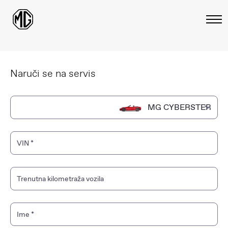
Naruči se na servis
MG CYBERSTER
MG CYBERSTER
VIN
*
MG4
Trenutna kilometraža vozila
MG5
MGS5 EV
Ime
*
MG HS PHEV