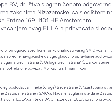
ope BV, društvo s ograničenom odgovorn
rema zakonima Nizozemske, sa sjedištem n
, De Entree 159, 1101 HE Amsterdam,
ihvaćanjem ovog EULA‑a prihvaćate sljede
bi omogućio specifične funkcionalnosti vašeg SAIC vozila, np
la, napredne navigacijske usluge, glasovno upravljanje audioviz
slugama trećih strana (\"Usluge trećih strana\"). Za korištenje
ana, potrebno je povezati Aplikaciju s Prijamnikom.
eg poslodavca ili neke (druge) treće strane (\""Zastupana stran
e Zastupane strane i SAIC‑a. Nadalje, suglasni ste da je Zastu
st s ovim EULA‑om te da SAIC može ovaj EULA izravno provodit