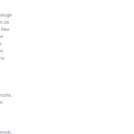
Usluge
no za
. Ako
te
e
ne
ena
ozila.
om
inuti,