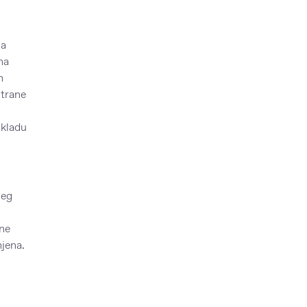
za
na
h
strane
skladu
jeg
 ne
njena.