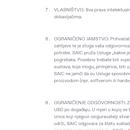
VLASNIŠTVO: Sva prava intelektualno
dobavljačima.
OGRANIČENO JAMSTVO: Prihvaćate da 
zahtjeve te je stoga vaša odgovornos
potrebe. SAIC pruža Usluge „kakve jes
pogrešaka. Posebno trebate biti svjes
sustava, koje mogu, primjerice, biti
SAIC ne jamči da su Usluge sposobne 
proizvodom (npr. softverom ili hardv
OGRANIČENJE ODGOVORNOSTI: Zbrojn
USD po događaju. U mjeri u kojoj se 
iznos koji njegovi osiguravatelji stva
održi, SAIC odgovara za štetu sukla