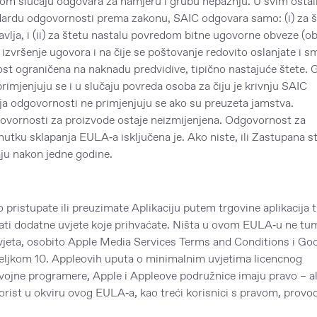
tom slučaju odgovara za namjeru i grubu nepažnju. U svim osta
dardu odgovornosti prema zakonu, SAIC odgovara samo: (i) za š
ravlja, i (ii) za štetu nastalu povredom bitne ugovorne obveze (o
 izvršenje ugovora i na čije se poštovanje redovito oslanjate i sm
ost ograničena na naknadu predvidive, tipično nastajuće štete. 
imjenjuju se i u slučaju povreda osoba za čiju je krivnju SAIC
 odgovornosti ne primjenjuju se ako su preuzeta jamstva.
vornosti za proizvode ostaje neizmijenjena. Odgovornost za
enutku sklapanja EULA‑a isključena je. Ako niste, ili Zastupana s
vaju nakon jedne godine.
stupate ili preuzimate Aplikaciju putem trgovine aplikacija t
ati dodatne uvjete koje prihvaćate. Ništa u ovom EULA‑u ne tu
vjeta, osobito Apple Media Services Terms and Conditions i Go
jeljkom 10. Appleovih uputa o minimalnim uvjetima licencnog
vojne programere, Apple i Appleove podružnice imaju pravo – ali
korist u okviru ovog EULA‑a, kao treći korisnici s pravom, provod