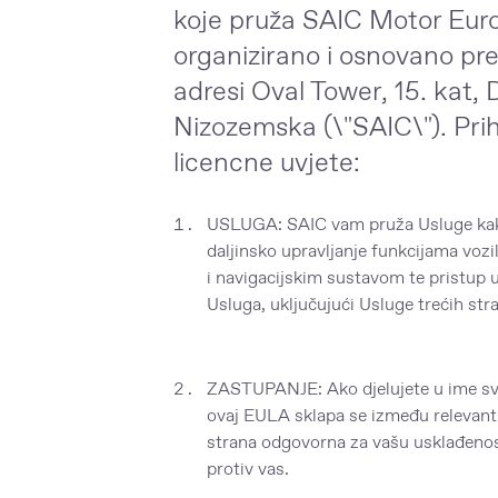
koje pruža SAIC Motor Eur
organizirano i osnovano p
adresi Oval Tower, 15. kat
Nizozemska (\"SAIC\"). Pr
licencne uvjete:
USLUGA: SAIC vam pruža Usluge kako 
daljinsko upravljanje funkcijama vozi
i navigacijskim sustavom te pristup u
Usluga, uključujući Usluge trećih str
ZASTUPANJE: Ako djelujete u ime svoj
ovaj EULA sklapa se između relevantn
strana odgovorna za vašu usklađeno
protiv vas.