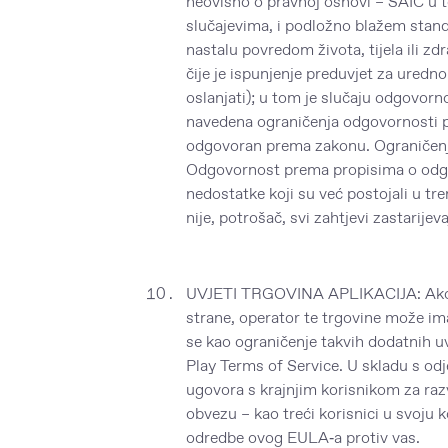
neovisno o pravnoj osnovi – SAIC u 
slučajevima, i podložno blažem stan
nastalu povredom života, tijela ili zd
čije je ispunjenje preduvjet za uredno
oslanjati); u tom je slučaju odgovorn
navedena ograničenja odgovornosti pr
odgovoran prema zakonu. Ograničenja
Odgovornost prema propisima o odgo
nedostatke koji su već postojali u tr
nije, potrošač, svi zahtjevi zastarije
UVJETI TRGOVINA APLIKACIJA: Ako pri
strane, operator te trgovine može im
se kao ograničenje takvih dodatnih u
Play Terms of Service. U skladu s od
ugovora s krajnjim korisnikom za raz
obvezu – kao treći korisnici u svoju 
odredbe ovog EULA‑a protiv vas.