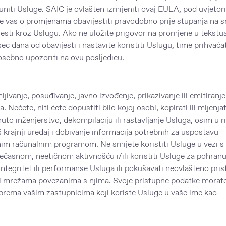
opuniti Usluge. SAIC je ovlašten izmijeniti ovaj EULA, pod uvjeto
 vas o promjenama obavijestiti pravodobno prije stupanja na 
ijesti kroz Uslugu. Ako ne uložite prigovor na promjene u tekst
ec dana od obavijesti i nastavite koristiti Uslugu, time prihvaća
osebno upozoriti na ovu posljedicu.
anje, posuđivanje, javno izvođenje, prikazivanje ili emitiranje 
a. Nećete, niti ćete dopustiti bilo kojoj osobi, kopirati ili mijenjat
brnuto inženjerstvo, dekompilaciju ili rastavljanje Usluga, osim u m
š krajnji uređaj i dobivanje informacija potrebnih za uspostavu
nim računalnim programom. Ne smijete koristiti Usluge u vezi s 
asnom, neetičnom aktivnošću i/ili koristiti Usluge za pohranu 
ntegritet ili performanse Usluga ili pokušavati neovlašteno pris
ili mrežama povezanima s njima. Svoje pristupne podatke morat
rema vašim zastupnicima koji koriste Usluge u vaše ime kao