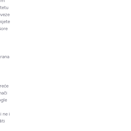
lim
tetu
bveze
ijete
Gore
trana
reće
mači
ogle
 ne i
iti