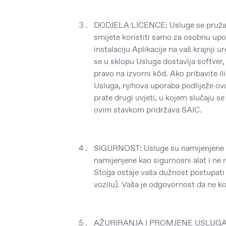
DODJELA LICENCE: Usluge se pružaju n
smijete koristiti samo za osobnu upo
instalaciju Aplikacije na vaš krajnji 
se u sklopu Usluga dostavlja softver,
pravo na izvorni kôd. Ako pribavite i
Usluga, njihova uporaba podliježe ov
prate drugi uvjeti, u kojem slučaju se 
ovim stavkom pridržava SAIC.
SIGURNOST: Usluge su namijenjene pr
namijenjene kao sigurnosni alat i ne 
Stoga ostaje vaša dužnost postupati 
vozilu). Vaša je odgovornost da ne ko
AŽURIRANJA I PROMJENE USLUGA I OVI