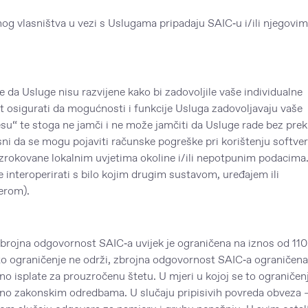
g vlasništva u vezi s Uslugama pripadaju SAIC‑u i/ili njegovim
Usluge nisu razvijene kako bi zadovoljile vaše individualne
t osigurati da mogućnosti i funkcije Usluga zadovoljavaju vaše
u“ te stoga ne jamči i ne može jamčiti da Usluge rade bez preki
ni da se mogu pojaviti računske pogreške pri korištenju softver
 uzrokovane lokalnim uvjetima okoline i/ili nepotpunim podacima
interoperirati s bilo kojim drugim sustavom, uređajem ili
erom).
a odgovornost SAIC‑a uvijek je ograničena na iznos od 11
to ograničenje ne održi, zbrojna odgovornost SAIC‑a ograničena
rno isplate za prouzročenu štetu. U mjeri u kojoj se to ograničen
dno zakonskim odredbama. U slučaju pripisivih povreda obveza 