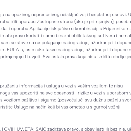
a opozivoj, neprenosivoj, neisključivoj i besplatnoj osnovi. 
rabu i/ili uporabu Zastupane strane (ako je primjenjivo), poseb
uređaj i uporabu Aplikacije isključivo u kombinaciji s Prijamnikom
 imate pravo koristiti samo binarni oblik takvog softvera i nema
li vam se stave na raspolaganje nadogradnje, ažuriranja ili dopun
om EULA‑u, osim ako takve nadogradnje, ažuriranja ili dopune 
primjenjuju ti uvjeti. Sva ostala prava koja nisu izričito dodijelj
užanju informacija i usluga u vezi s vašim vozilom te nisu
mogu vas upozoriti na sve opasnosti i rizike u vezi s uporabom v
s vozilom pažljivo i sigurno (posvećujući svu dužnu pažnju sv
ristite Usluge na način koji bi vas ometao u sigurnoj vožnji.
H UVJETA: SAIC zadržava pravo, s obavijesti ili bez nje, uk