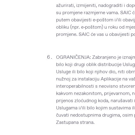
ažurirati, izmijeniti, nadograditi i d
su promjene razmjerne vama. SAIC će
putem obavijesti e‑poštom i/ili obav
obliku (npr. e‑poštom) u roku od mjes
promjene. SAIC će vas u obavijesti p
OGRANIČENJA: Zabranjeno je iznajmljiv
bilo koji drugi oblik distribucije Uslug
Usluge ili bilo koji njihov dio, niti o
nužnoj za instalaciju Aplikacije na va
interoperabilnosti s neovisno stvore
kakvom nezakonitom, prijevarnom, neč
prijenos zloćudnog koda, narušavati i
Uslugama i/ili bilo kojim sustavima 
čuvati nedostupnima drugima, osim p
Zastupana strana.