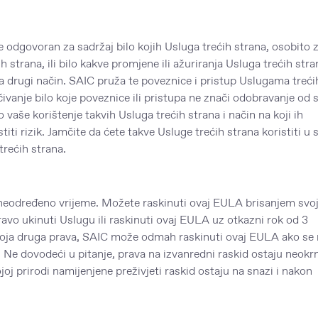
govoran za sadržaj bilo kojih Usluga trećih strana, osobito 
strana, ili bilo kakve promjene ili ažuriranja Usluga trećih stra
a drugi način. SAIC pruža te poveznice i pristup Uslugama treći
ivanje bilo koje poveznice ili pristupa ne znači odobravanje od 
o vaše korištenje takvih Usluga trećih strana i način na koji ih
titi rizik. Jamčite da ćete takve Usluge trećih strana koristiti u 
trećih strana.
eodređeno vrijeme. Možete raskinuti ovaj EULA brisanjem svo
avo ukinuti Uslugu ili raskinuti ovaj EULA uz otkazni rok od 3
 koja druga prava, SAIC može odmah raskinuti ovaj EULA ako se
a. Ne dovodeći u pitanje, prava na izvanredni raskid ostaju neokr
j prirodi namijenjene preživjeti raskid ostaju na snazi i nakon