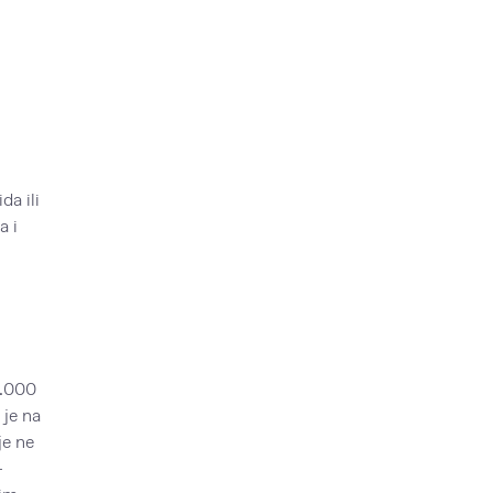
da ili
a i
.
0.000
 je na
je ne
–