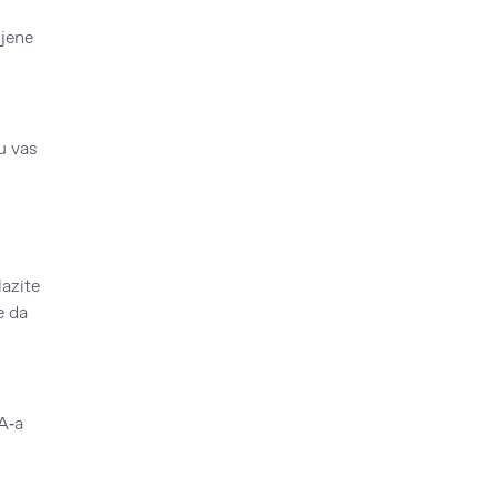
njene
 vas
azite
e da
A‑a