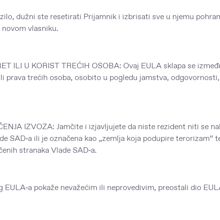
, dužni ste resetirati Prijamnik i izbrisati sve u njemu pohra
e novom vlasniku.
ILI U KORIST TREĆIH OSOBA: Ovaj EULA sklapa se između
ili prava trećih osoba, osobito u pogledu jamstva, odgovornosti,
IZVOZA: Jamčite i izjavljujete da niste rezident niti se nal
de SAD‑a ili je označena kao „zemlja koja podupire terorizam“ t
ičenih stranaka Vlade SAD‑a.
og EULA‑a pokaže nevažećim ili neprovedivim, preostali dio EUL