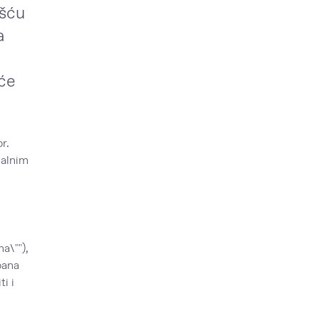
ošću
a
će
r.
ualnim
a\""),
pana
i i