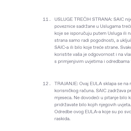
USLUGE TREĆIH STRANA: SAIC nije od
poveznice sadržane u Uslugama trećih 
koje se isporučuju putem Usluga ili n
strana samo radi pogodnosti, a uključ
SAIC‑a ili bilo koje treće strane. Svak
koristite vaša je odgovornost i na vlas
s primjenjivim uvjetima i odredbama 
TRAJANJE: Ovaj EULA sklapa se na n
korisničkog računa. SAIC zadržava pr
mjeseca. Ne dovodeći u pitanje bilo
pridržavate bilo kojih njegovih uvjet
Odredbe ovog EULA‑a koje su po svojo
raskida.