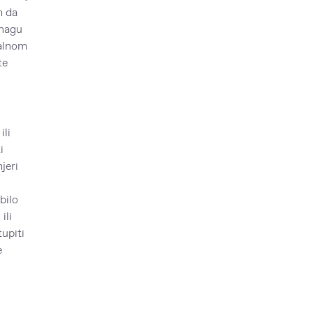
m da
snagu
ualnom
te
ili
i
jeri
bilo
ili
tupiti
e