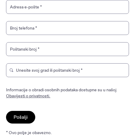
Adresa e‑pošte
*
Broj telefona
*
Poštanski broj
*
Unesite svoj grad ili poštanski broj
*
Upišite kako biste pretražili trgovinu marke. Koristite strel
Informacije o obradi osobnih podataka dostupne su u našoj
Obavijesti o privatnosti.
Pošalji
* Ovo polje je obavezno.