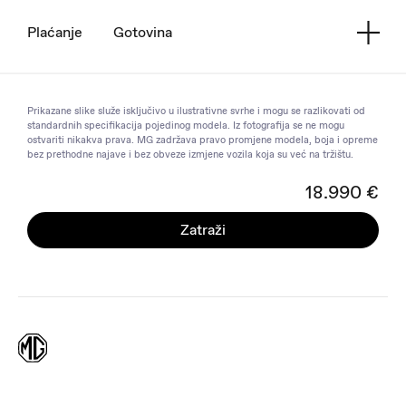
Plaćanje
Gotovina
Prikazane slike služe isključivo u ilustrativne svrhe i mogu se razlikovati od
standardnih specifikacija pojedinog modela. Iz fotografija se ne mogu
ostvariti nikakva prava. MG zadržava pravo promjene modela, boja i opreme
bez prethodne najave i bez obveze izmjene vozila koja su već na tržištu.
18.990 €
Zatraži